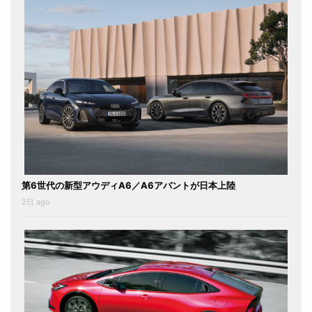
第6世代の新型アウディA6／A6アバントが日本上陸
2日 ago