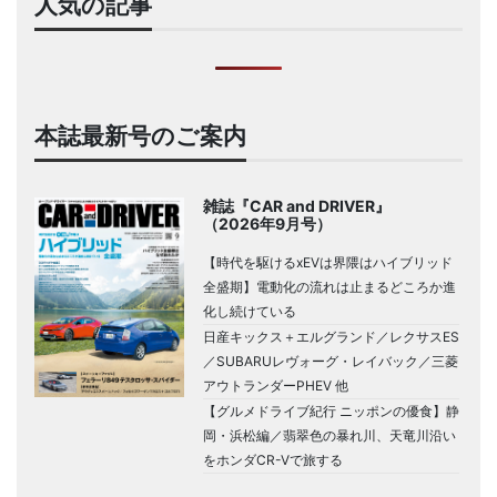
人気の記事
本誌最新号のご案内
雑誌『CAR and DRIVER』
（2026年9月号）
【時代を駆けるxEVは界隈はハイブリッド
全盛期】電動化の流れは止まるどころか進
化し続けている
日産キックス＋エルグランド／レクサスES
／SUBARUレヴォーグ・レイバック／三菱
アウトランダーPHEV 他
【グルメドライブ紀行 ニッポンの優食】静
岡・浜松編／翡翠色の暴れ川、天竜川沿い
をホンダCR-Vで旅する