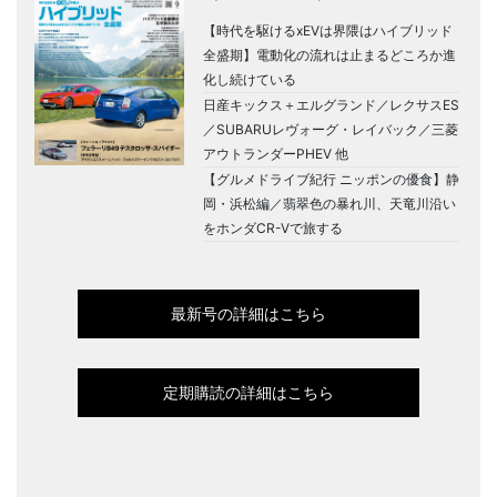
【時代を駆けるxEVは界隈はハイブリッド
全盛期】電動化の流れは止まるどころか進
化し続けている
日産キックス＋エルグランド／レクサスES
／SUBARUレヴォーグ・レイバック／三菱
アウトランダーPHEV 他
【グルメドライブ紀行 ニッポンの優食】静
岡・浜松編／翡翠色の暴れ川、天竜川沿い
をホンダCR-Vで旅する
最新号の詳細はこちら
定期購読の詳細はこちら