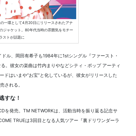
の一環として4月20日にリリースされたアナ
ch』のジャケット。80年代当時の雰囲気をモチー
ラストが話題に
ドル、岡田有希子も1984年に1stシングル『ファースト・
なる。彼女の楽曲は竹内まりやなどシティ・ポップ アーティ
ードはいまや“お宝”と化しているが、彼女がリリースした
発売される。
逃すな！
を発売。TM NETWORKは、活動当時を振り返る記念サ
MS COME TRUEは3回目となる人気ツアー『裏ドリワンダーラ