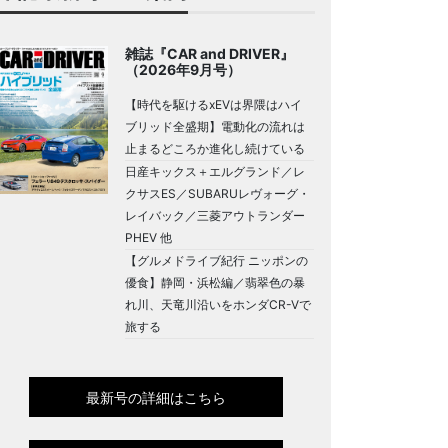
雑誌『CAR and DRIVER』
（2026年9月号）
【時代を駆けるxEVは界隈はハイ
ブリッド全盛期】電動化の流れは
止まるどころか進化し続けている
日産キックス＋エルグランド／レ
クサスES／SUBARUレヴォーグ・
レイバック／三菱アウトランダー
PHEV 他
【グルメドライブ紀行 ニッポンの
優食】静岡・浜松編／翡翠色の暴
れ川、天竜川沿いをホンダCR-Vで
旅する
最新号の詳細はこちら