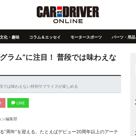
文化・趣味
コラム＆エッセイ
モータースポーツ
パーツ・用品
グラム”に注目！ 普段では味わえな
普段では味わえない特別サプライズが楽しめる
t
LINE
ョン編集部
“周年”を迎える。たとえばデビュー20周年以上のアーテ