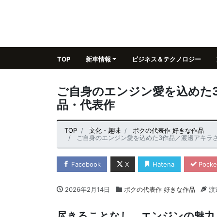
TOP
新車情報
ビジネス＆テクノロジー
ご自身のエンジン愛を込めた
品・代表作
TOP
文化・趣味
ボクの代表作 好きな作品
ご自身のエンジン愛を込めた3作品／渡邊アキラ
Facebook
X
Hatena
Pocke
2026年2月14日
ボクの代表作 好きな作品
渡
尽きることなし、エンジンの魅力