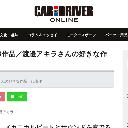
文化・趣味
コラム＆エッセイ
モータースポーツ
パーツ・用品
3作品／渡邊アキラさんの好きな作
さんの好きな作品・代表作
t
LINE
邊アキラ
。メカニカルビートとサウンドを奏でる