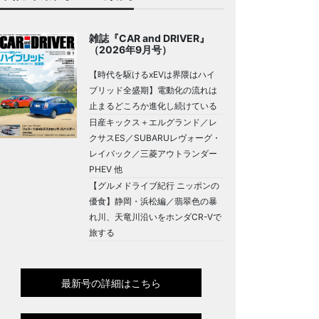
雑誌『CAR and DRIVER』
（2026年9月号）
【時代を駆けるxEVは界隈はハイ
ブリッド全盛期】電動化の流れは
止まるどころか進化し続けている
日産キックス＋エルグランド／レ
クサスES／SUBARUレヴォーグ・
レイバック／三菱アウトランダー
PHEV 他
【グルメドライブ紀行 ニッポンの
優食】静岡・浜松編／翡翠色の暴
れ川、天竜川沿いをホンダCR-Vで
旅する
最新号の詳細はこちら