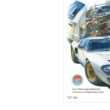
『GT-40』