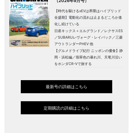
（2026年9月号）
【時代を駆けるxEVは界隈はハイブリッド
全盛期】電動化の流れは止まるどころか進
化し続けている
日産キックス＋エルグランド／レクサスES
／SUBARUレヴォーグ・レイバック／三菱
アウトランダーPHEV 他
【グルメドライブ紀行 ニッポンの優食】静
岡・浜松編／翡翠色の暴れ川、天竜川沿い
をホンダCR-Vで旅する
最新号の詳細はこちら
定期購読の詳細はこちら