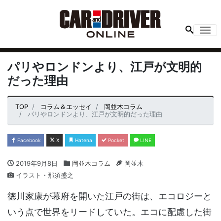
Me
パリやロンドンより、江戸が文明的
だった理由
TOP
コラム＆エッセイ
岡並木コラム
パリやロンドンより、江戸が文明的だった理由
Facebook
X
Hatena
Pocket
LINE
2019年9月8日
岡並木コラム
岡並木
イラスト・那須盛之
徳川家康が幕府を開いた江戸の街は、エコロジーと
いう点で世界をリードしていた。エコに配慮した街