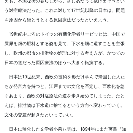
えも、不潔な街の暮らしから、さしあたって抜け出そうとい
う対症療法だった。これに対して17世紀以降の日本は、問題
を原因から絶とうとする原因療法だったといえよう。
19世紀中ごろのドイツの有機化学者リービッヒは、中国で
屎尿を畑の肥料とする姿を見て、下水を畑に還すことを主張
し、欧州の都市の排泄物の処理に対する考え方が、かつての
日本の道だった原因療法のほうへ大きく転換する。
日本は19世紀末、西欧の技術を形だけ学んで帰国した人た
ちが発言力を持つと、江戸までの文化を否定し、西欧化を急
ぐあまり、西欧の対症療法の道を歩き始めてしまった。たと
えば、排泄物は下水道に捨てるという方向へ変わっていく。
文化の交差が起きたといっていい。
日本に帰化した文学者小泉八雲は、1894年に出た著書『知