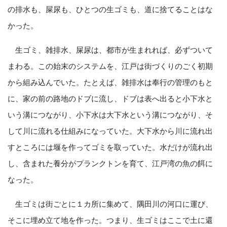
の排水も、屎尿も、ひとつの生ゴミも、道に捨てることはな
かった。
生ゴミ、雑排水、屎尿は、都市が生まれれば、必ずついて
まわる。この始末のシステムを、江戸は街づくりのごく初期
から組み込んでいた。たとえば、雑排水は奉行の管理のもと
に、家の前の路地のドブに流し、ドブは表へ出ると小下水と
いう溝につながり、小下水は大下水という溝につながり、そ
して川に流れる仕組みになっていた。大下水から川に流れ出
すところには堰を作ってゴミを取っていた。水だけが流れ出
し、含まれた養分がプランクトンを育て、江戸湾の魚の餌に
なった。
生ゴミは街ごとに１カ所に集めて、隅田川の河口に運び、
そこに埋め立て地を作った。つまり、生ゴミはここで土に還