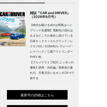
雑誌『CAR and DRIVER』
（2026年9月号）
【時代を駆けるxEVは界隈はハイ
ブリッド全盛期】電動化の流れは
止まるどころか進化し続けている
日産キックス＋エルグランド／レ
クサスES／SUBARUレヴォーグ・
レイバック／三菱アウトランダー
PHEV 他
【グルメドライブ紀行 ニッポンの
優食】静岡・浜松編／翡翠色の暴
れ川、天竜川沿いをホンダCR-Vで
旅する
最新号の詳細はこちら