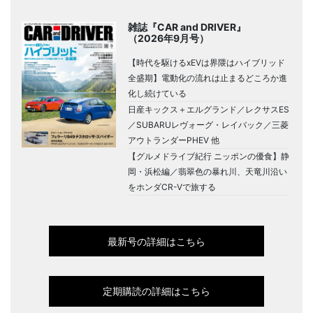
雑誌『CAR and DRIVER』
（2026年9月号）
【時代を駆けるxEVは界隈はハイブリッド
全盛期】電動化の流れは止まるどころか進
化し続けている
日産キックス＋エルグランド／レクサスES
／SUBARUレヴォーグ・レイバック／三菱
アウトランダーPHEV 他
【グルメドライブ紀行 ニッポンの優食】静
岡・浜松編／翡翠色の暴れ川、天竜川沿い
をホンダCR-Vで旅する
最新号の詳細はこちら
定期購読の詳細はこちら