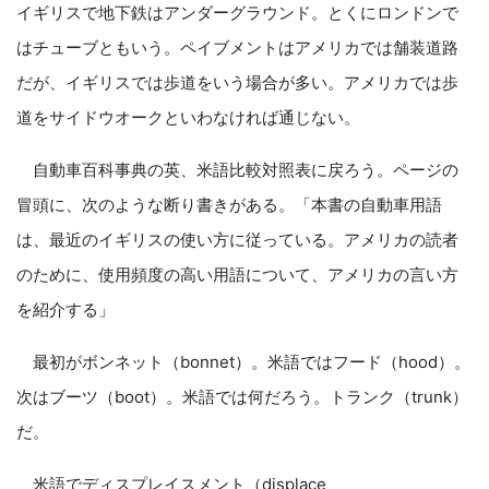
イギリスで地下鉄はアンダーグラウンド。とくにロンドンで
はチューブともいう。ペイブメントはアメリカでは舗装道路
だが、イギリスでは歩道をいう場合が多い。アメリカでは歩
道をサイドウオークといわなければ通じない。
自動車百科事典の英、米語比較対照表に戻ろう。ページの
冒頭に、次のような断り書きがある。「本書の自動車用語
は、最近のイギリスの使い方に従っている。アメリカの読者
のために、使用頻度の高い用語について、アメリカの言い方
を紹介する」
最初がボンネット（bonnet）。米語ではフード（hood）。
次はブーツ（boot）。米語では何だろう。トランク（trunk）
だ。
米語でディスプレイスメント（displace