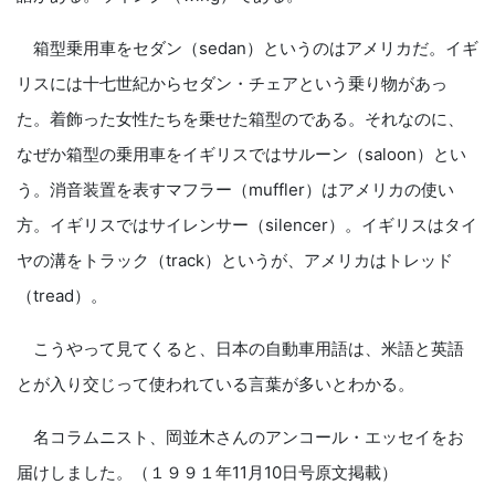
箱型乗用車をセダン（sedan）というのはアメリカだ。イギ
リスには十七世紀からセダン・チェアという乗り物があっ
た。着飾った女性たちを乗せた箱型のである。それなのに、
なぜか箱型の乗用車をイギリスではサルーン（saloon）とい
う。消音装置を表すマフラー（muffler）はアメリカの使い
方。イギリスではサイレンサー（silencer）。イギリスはタイ
ヤの溝をトラック（track）というが、アメリカはトレッド
（tread）。
こうやって見てくると、日本の自動車用語は、米語と英語
とが入り交じって使われている言葉が多いとわかる。
名コラムニスト、岡並木さんのアンコール・エッセイをお
届けしました。（１９９１年11月10日号原文掲載）