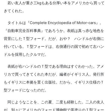
若い友人が重さ三kgもある分厚い本をアメリカから買って
きてくれた。
タイトルは『Complete Encyclopedia of Motor-cars』。
『自動車完全百科事典』であろうか。表紙は真っ赤な地色を
背景にしたＴ型フォード。だが、おや？ ハンドルが右側に
付いている。Ｔ型フォードは、右側通行の国で初めて左ハン
ドルを採用したクルマだ。
表紙が右ハンドルのＴ型である理由はすぐわかった。アメ
リカで買ってきてくれた本だが、編者がイギリス人。発行所
もイギリスに本拠を置く出版社。だから、イギリス仕様のＴ
型フォードになったのだ。
同じようなことを、この夏、二度も経験した。二人の友人
が、別々にアメリカのフォード博物館で黒塗りのＴ型フォー