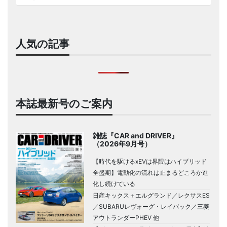
人気の記事
本誌最新号のご案内
雑誌『CAR and DRIVER』
（2026年9月号）
【時代を駆けるxEVは界隈はハイブリッド
全盛期】電動化の流れは止まるどころか進
化し続けている
日産キックス＋エルグランド／レクサスES
／SUBARUレヴォーグ・レイバック／三菱
アウトランダーPHEV 他