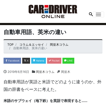
Me
自動車用語、英米の違い
TOP
コラム＆エッセイ
岡並木コラム
自動車用語、英米の違い
Facebook
X
Hatena
Pocket
LINE
2019年6月16日
岡並木コラム
岡並木
自動車用語が英語と米語でどのように違うのか、外
国の辞書をベースに考えた。
米語のサブウェイ（地下鉄）を英語で表現すると......