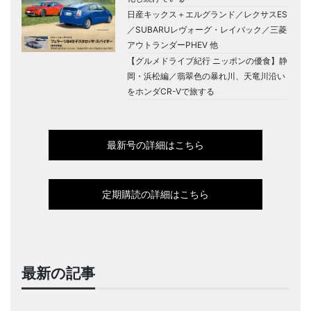
日産キックス＋エルグランド／レクサスES
／SUBARUレヴォーグ・レイバック／三菱
アウトランダーPHEV 他
【グルメドライブ紀行 ニッポンの優食】静
岡・浜松編／翡翠色の暴れ川、天竜川沿い
をホンダCR-Vで旅する
最新号の詳細はこちら
定期購読の詳細はこちら
最新の記事