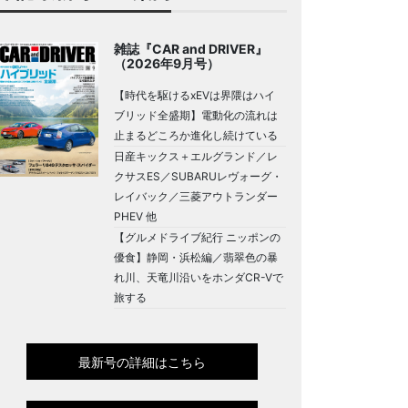
雑誌『CAR and DRIVER』
（2026年9月号）
【時代を駆けるxEVは界隈はハイ
ブリッド全盛期】電動化の流れは
止まるどころか進化し続けている
日産キックス＋エルグランド／レ
クサスES／SUBARUレヴォーグ・
レイバック／三菱アウトランダー
PHEV 他
【グルメドライブ紀行 ニッポンの
優食】静岡・浜松編／翡翠色の暴
れ川、天竜川沿いをホンダCR-Vで
旅する
最新号の詳細はこちら