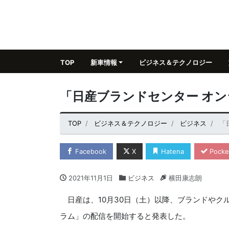
TOP
新車情報
ビジネス＆テクノロジー
「日産ブランドセンター オ
TOP
ビジネス＆テクノロジー
ビジネス
「
Facebook
X
Hatena
Pocke
2021年11月1日
ビジネス
横田康志朗
日産は、10月30日（土）以降、ブランドやク
ラム」の配信を開始すると発表した。