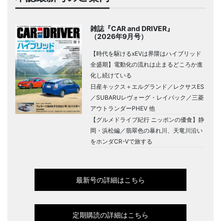
雑誌『CAR and DRIVER』
（2026年9月号）
【時代を駆けるxEVは界隈はハイブリッド
全盛期】電動化の流れは止まるどころか進
化し続けている
日産キックス＋エルグランド／レクサスES
／SUBARUレヴォーグ・レイバック／三菱
アウトランダーPHEV 他
【グルメドライブ紀行 ニッポンの優食】静
岡・浜松編／翡翠色の暴れ川、天竜川沿い
をホンダCR-Vで旅する
最新号の詳細はこちら
定期購読の詳細はこちら