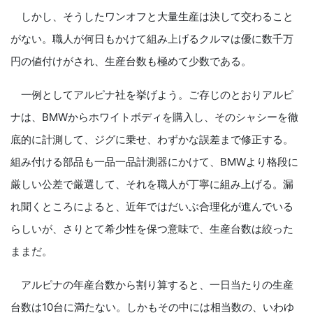
しかし、そうしたワンオフと大量生産は決して交わること
がない。職人が何日もかけて組み上げるクルマは優に数千万
円の値付けがされ、生産台数も極めて少数である。
一例としてアルピナ社を挙げよう。ご存じのとおりアルピ
ナは、BMWからホワイトボディを購入し、そのシャシーを徹
底的に計測して、ジグに乗せ、わずかな誤差まで修正する。
組み付ける部品も一品一品計測器にかけて、BMWより格段に
厳しい公差で厳選して、それを職人が丁寧に組み上げる。漏
れ聞くところによると、近年ではだいぶ合理化が進んでいる
らしいが、さりとて希少性を保つ意味で、生産台数は絞った
ままだ。
アルピナの年産台数から割り算すると、一日当たりの生産
台数は10台に満たない。しかもその中には相当数の、いわゆ