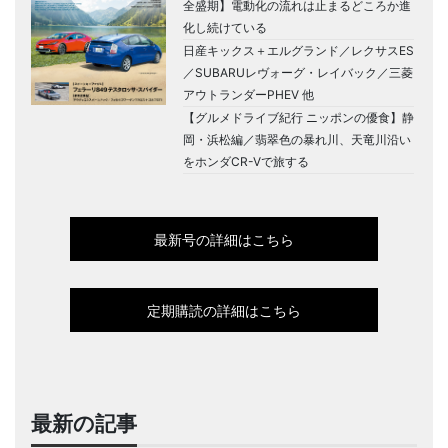
全盛期】電動化の流れは止まるどころか進
化し続けている
日産キックス＋エルグランド／レクサスES
／SUBARUレヴォーグ・レイバック／三菱
アウトランダーPHEV 他
【グルメドライブ紀行 ニッポンの優食】静
岡・浜松編／翡翠色の暴れ川、天竜川沿い
をホンダCR-Vで旅する
最新号の詳細はこちら
定期購読の詳細はこちら
最新の記事