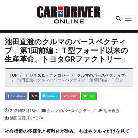
Me
池田直渡のクルマのパースペクティ
ブ「第1回前編：Ｔ型フォード以来の
生産革命、トヨタGRファクトリー」
TOP
ビジネス＆テクノロジー
クルマのパースペクティブ
池田直渡のクルマのパースペクティブ「第1回前編：Ｔ型フォード以来の生産革命、トヨタGRファクトリー」
Facebook
X
Hatena
Pocket
LINE
2021年5月16日
クルマのパースペクティブ
池田直渡
池田直渡,TOYOTA
社会構造の多様化と複雑化が進み、もはやクルマだけを見て