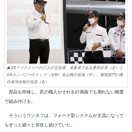
▲GRファクトリーの三人の立役者。発案者である豊田社長（左）と
GRカンパニーのトップ（当時）友山執行役員（中）、製造部門の責
任者河合執行役員（右）
部品を吟味し、匠の職人がそれを計測器でも測れない精度
で組み付ける。
そういうワンオフは、フォード型システムが主流になって
もずっと細々と存在し続けていた。