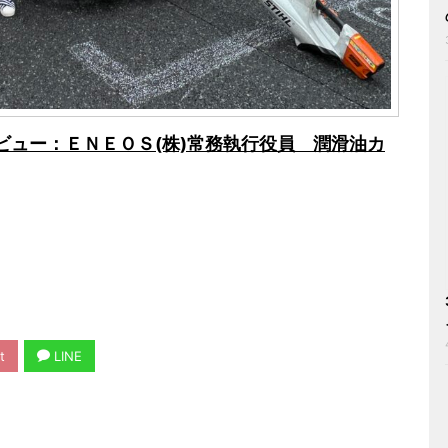
ビュー：ＥＮＥＯＳ(株)常務執行役員 潤滑油カ
t
LINE