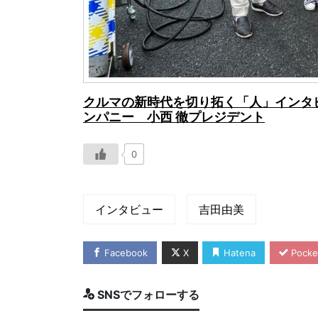
クルマの新時代を切り拓く「人」インタ
ンパニー 小西 徹プレジデント
0
インタビュー
吉田由美
Facebook
X
Hatena
Pocke
SNSでフォローする