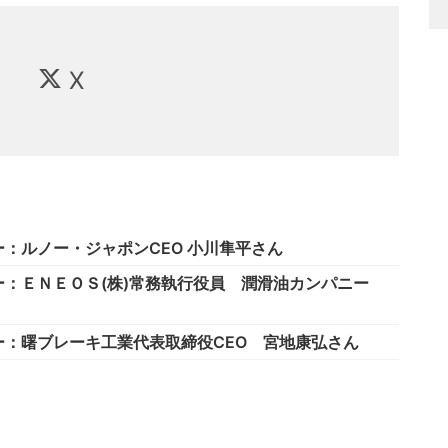
X
：ルノー・ジャポンCEO 小川隼平さん
ー：ＥＮＥＯＳ(株)常務執行役員 潤滑油カンパニー
：曙ブレーキ工業代表取締役CEO 宮地康弘さん