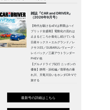
雑誌『CAR and DRIVER』
（2026年9月号）
【時代を駆けるxEVは界隈はハイ
ブリッド全盛期】電動化の流れは
止まるどころか進化し続けている
日産キックス＋エルグランド／レ
クサスES／SUBARUレヴォーグ・
レイバック／三菱アウトランダー
PHEV 他
【グルメドライブ紀行 ニッポンの
優食】静岡・浜松編／翡翠色の暴
れ川、天竜川沿いをホンダCR-Vで
旅する
最新号の詳細はこちら