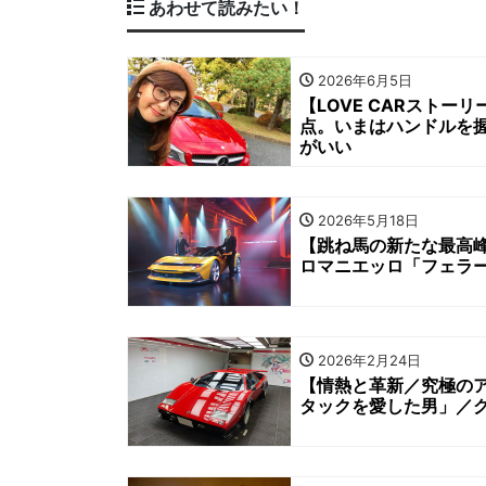
あわせて読みたい！
2026年6月5日
【LOVE CARストー
点。いまはハンドルを
がいい
2026年5月18日
【跳ね馬の新たな最高峰】
ロマニエッロ「フェラ
2026年2月24日
【情熱と革新／究極の
タックを愛した男」／グ