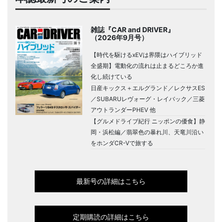
雑誌『CAR and DRIVER』
（2026年9月号）
【時代を駆けるxEVは界隈はハイブリッド
全盛期】電動化の流れは止まるどころか進
化し続けている
日産キックス＋エルグランド／レクサスES
／SUBARUレヴォーグ・レイバック／三菱
アウトランダーPHEV 他
【グルメドライブ紀行 ニッポンの優食】静
岡・浜松編／翡翠色の暴れ川、天竜川沿い
をホンダCR-Vで旅する
最新号の詳細はこちら
定期購読の詳細はこちら