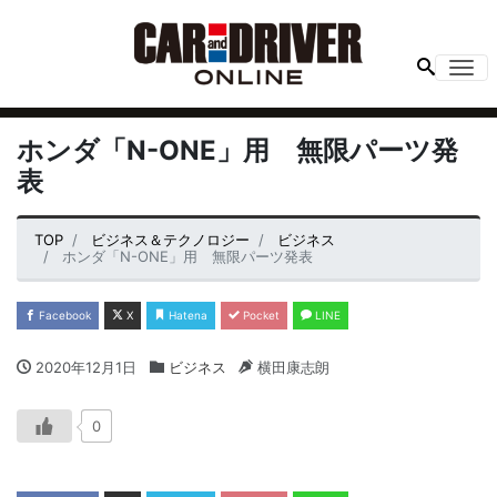
Me
ホンダ「N-ONE」用 無限パーツ発
表
TOP
ビジネス＆テクノロジー
ビジネス
ホンダ「N-ONE」用 無限パーツ発表
Facebook
X
Hatena
Pocket
LINE
2020年12月1日
ビジネス
横田康志朗
0