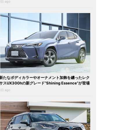
1日 ago
新たなボディカラーやオーナメント加飾を纏ったレク
サスUX300hの新グレード“Shining Essence”が登場
1日 ago