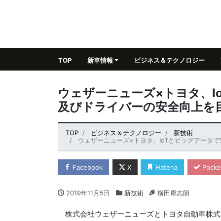
TOP
新車情報
ビジネス＆テクノロジー
ウェザーニューズ×トヨタ、I
及びドライバーの安全向上を
TOP
ビジネス＆テクノロジー
新技術
ウェザーニューズ×トヨタ、IoTとビッグデータで
Facebook
X
Hatena
Pocke
2019年11月5日
新技術
横田康志朗
株式会社ウェザーニューズとトヨタ自動車株式