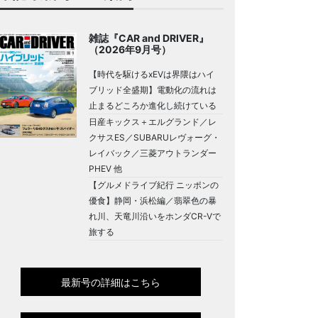
雑誌『CAR and DRIVER』
（2026年9月号）
【時代を駆けるxEVは界隈はハイ
ブリッド全盛期】電動化の流れは
止まるどころか進化し続けている
日産キックス＋エルグランド／レ
クサスES／SUBARUレヴォーグ・
レイバック／三菱アウトランダー
PHEV 他
【グルメドライブ紀行 ニッポンの
優食】静岡・浜松編／翡翠色の暴
れ川、天竜川沿いをホンダCR-Vで
旅する
最新号の詳細はこちら