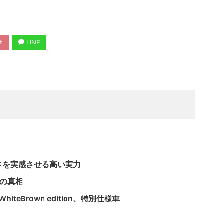
t
LINE
さを実感させる高い実力
の真相
io WhiteBrown edition、特別仕様車
！