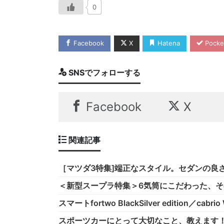
0
Facebook
X
Hatena
Pocke
SNSでフォローする
Facebook
X
関連記事
［マツダ3特集]端正なスタイル。セダンの良
＜新型スープラ特集＞6気筒にこだわった、そ
スマートfortwo BlackSilver edition／cabr
スポーツカーにとって大切なこと、教えます