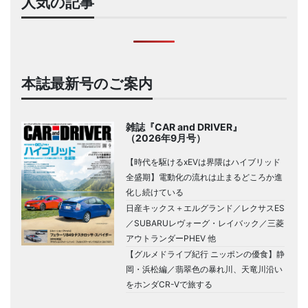
人気の記事
本誌最新号のご案内
雑誌『CAR and DRIVER』
（2026年9月号）
【時代を駆けるxEVは界隈はハイブリッド
全盛期】電動化の流れは止まるどころか進
化し続けている
日産キックス＋エルグランド／レクサスES
／SUBARUレヴォーグ・レイバック／三菱
アウトランダーPHEV 他
【グルメドライブ紀行 ニッポンの優食】静
岡・浜松編／翡翠色の暴れ川、天竜川沿い
をホンダCR-Vで旅する