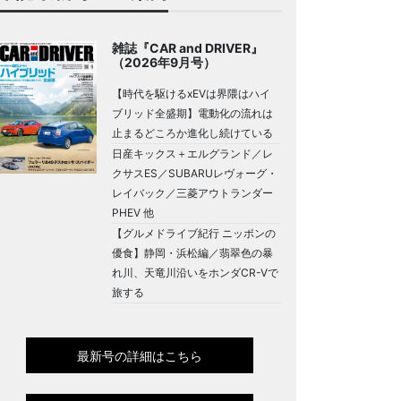
雑誌『CAR and DRIVER』
（2026年9月号）
【時代を駆けるxEVは界隈はハイ
ブリッド全盛期】電動化の流れは
止まるどころか進化し続けている
日産キックス＋エルグランド／レ
クサスES／SUBARUレヴォーグ・
レイバック／三菱アウトランダー
PHEV 他
【グルメドライブ紀行 ニッポンの
優食】静岡・浜松編／翡翠色の暴
れ川、天竜川沿いをホンダCR-Vで
旅する
最新号の詳細はこちら