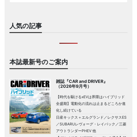
人気の記事
本誌最新号のご案内
雑誌『CAR and DRIVER』
（2026年9月号）
【時代を駆けるxEVは界隈はハイブリッド
全盛期】電動化の流れは止まるどころか進
化し続けている
日産キックス＋エルグランド／レクサスES
／SUBARUレヴォーグ・レイバック／三菱
アウトランダーPHEV 他