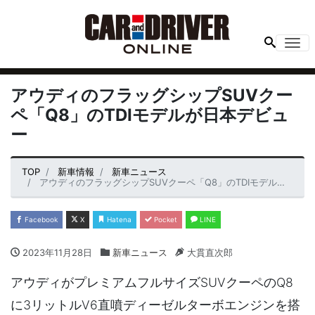
Me
アウディのフラッグシップSUVクー
ペ「Q8」のTDIモデルが日本デビュ
ー
TOP
新車情報
新車ニュース
アウディのフラッグシップSUVクーペ「Q8」のTDIモデルが日本デビュー
Facebook
X
Hatena
Pocket
LINE
2023年11月28日
新車ニュース
大貫直次郎
アウディがプレミアムフルサイズSUVクーペのQ8
に3リットルV6直噴ディーゼルターボエンジンを搭