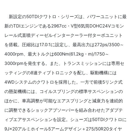
新設定の50TDIクワトロ・シリーズは、パワーユニットに最
新のTDIエンジンである2967cc・V型6気筒DOHC24Vコモン
レール式直噴ディーゼルインタークーラー付ターボユニット
を搭載。圧縮比は17.0:1に設定し、最高出力は272ps/3500～
4000rpm、最大トルクは600Nm(61.2kg・m)/1750～
3000rpmを発生する。また、トランスミッションには専用セ
ッティングの8速ティプトロニックを配し、駆動機構には
4WDシステムのクワトロを採用した。一方で前後5リンク式
の懸架機構には、コイルスプリングの標準サスペンションの
ほかに、車高調整が可能なエアスプリングと減衰力を連続的
に調整できるショックアブソーバーを組み合わせたアダプテ
ィブエアサスペンションを設定。シューズは50TDIクワトロに
9J×20アルミホイール5アームデザイン＋275/50R20タイヤ