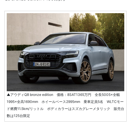
▲アウディQ8 bronze edition 価格：8SAT1365万円 全長5005×全幅
1995×全高1690mm ホイールベース2995mm 乗車定員5名 WLTCモー
ド燃費11.5km/リットル ボディカラーはスズカグレーメタリック 販売台
数は125台限定