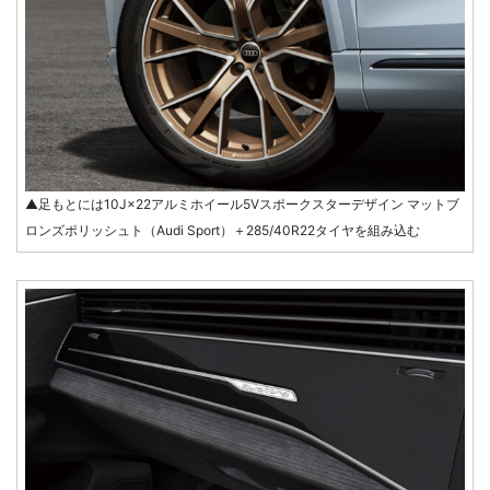
▲足もとには10J×22アルミホイール5Vスポークスターデザイン マットブ
ロンズポリッシュト（Audi Sport）＋285/40R22タイヤを組み込む