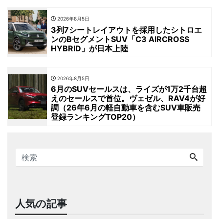
2026年8月5日
3列7シートレイアウトを採用したシトロエ
ンのBセグメントSUV「C3 AIRCROSS
HYBRID」が日本上陸
2026年8月5日
6月のSUVセールスは、ライズが1万2千台超
えのセールスで首位。ヴェゼル、RAV4が好
調（26年6月の軽自動車を含むSUV車販売
登録ランキングTOP20）
人気の記事