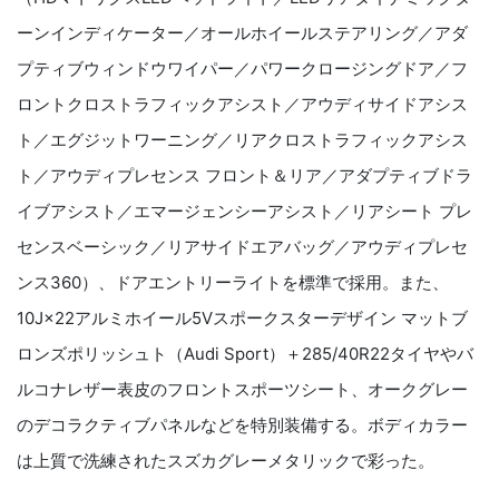
ーンインディケーター／オールホイールステアリング／アダ
プティブウィンドウワイパー／パワークロージングドア／フ
ロントクロストラフィックアシスト／アウディサイドアシス
ト／エグジットワーニング／リアクロストラフィックアシス
ト／アウディプレセンス フロント＆リア／アダプティブドラ
イブアシスト／エマージェンシーアシスト／リアシート プレ
センスベーシック／リアサイドエアバッグ／アウディプレセ
ンス360）、ドアエントリーライトを標準で採用。また、
10J×22アルミホイール5Vスポークスターデザイン マットブ
ロンズポリッシュト（Audi Sport）＋285/40R22タイヤやバ
ルコナレザー表皮のフロントスポーツシート、オークグレー
のデコラクティブパネルなどを特別装備する。ボディカラー
は上質で洗練されたスズカグレーメタリックで彩った。