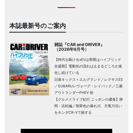
本誌最新号のご案内
雑誌『CAR and DRIVER』
（2026年9月号）
【時代を駆けるxEVは界隈はハイブリッド
全盛期】電動化の流れは止まるどころか進
化し続けている
日産キックス＋エルグランド／レクサスES
／SUBARUレヴォーグ・レイバック／三菱
アウトランダーPHEV 他
【グルメドライブ紀行 ニッポンの優食】静
岡・浜松編／翡翠色の暴れ川、天竜川沿い
をホンダCR-Vで旅する