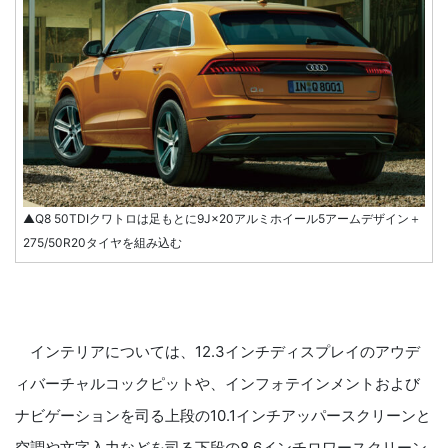
▲Q8 50TDIクワトロは足もとに9J×20アルミホイール5アームデザイン＋
275/50R20タイヤを組み込む
インテリアについては、12.3インチディスプレイのアウデ
ィバーチャルコックピットや、インフォテインメントおよび
ナビゲーションを司る上段の10.1インチアッパースクリーンと
空調や文字入力などを司る下段の8.6インチロワースクリーン