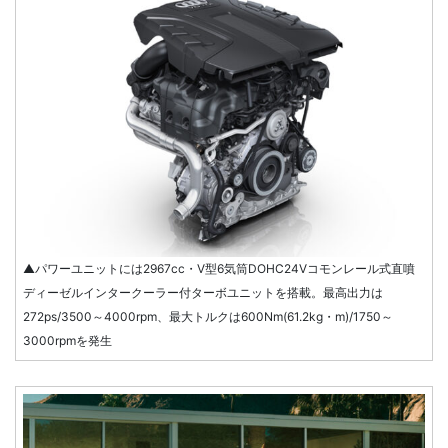
▲パワーユニットには2967cc・V型6気筒DOHC24Vコモンレール式直噴
ディーゼルインタークーラー付ターボユニットを搭載。最高出力は
272ps/3500～4000rpm、最大トルクは600Nm(61.2kg・m)/1750～
3000rpmを発生