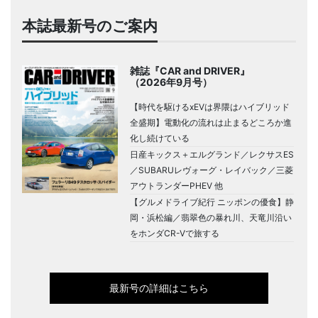
本誌最新号のご案内
雑誌『CAR and DRIVER』
（2026年9月号）
【時代を駆けるxEVは界隈はハイブリッド
全盛期】電動化の流れは止まるどころか進
化し続けている
日産キックス＋エルグランド／レクサスES
／SUBARUレヴォーグ・レイバック／三菱
アウトランダーPHEV 他
【グルメドライブ紀行 ニッポンの優食】静
岡・浜松編／翡翠色の暴れ川、天竜川沿い
をホンダCR-Vで旅する
最新号の詳細はこちら