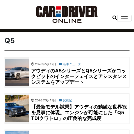
Me
Q5
2026年5月12日
新車ニュース
アウディのA5シリーズとQ5シリーズがコッ
クピットのインターフェイスとアシスタンス
システムをアップデート
2026年5月11日
試乗記
【最新モデル試乗】アウディの精緻な世界観
を見事に体現。エンジンが可能にした「Q5
TDIクワトロ」の圧倒的な完成度