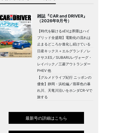
雑誌『CAR and DRIVER』
（2026年9月号）
【時代を駆けるxEVは界隈はハイ
ブリッド全盛期】電動化の流れは
止まるどころか進化し続けている
日産キックス＋エルグランド／レ
クサスES／SUBARUレヴォーグ・
レイバック／三菱アウトランダー
PHEV 他
【グルメドライブ紀行 ニッポンの
優食】静岡・浜松編／翡翠色の暴
れ川、天竜川沿いをホンダCR-Vで
旅する
最新号の詳細はこちら