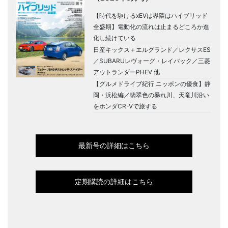
【時代を駆けるxEVは界隈はハイブリッド
全盛期】電動化の流れは止まるどころか進
化し続けている
日産キックス＋エルグランド／レクサスES
／SUBARUレヴォーグ・レイバック／三菱
アウトランダーPHEV 他
【グルメドライブ紀行 ニッポンの優食】静
岡・浜松編／翡翠色の暴れ川、天竜川沿い
をホンダCR-Vで旅する
最新号の詳細はこちら
定期購読の詳細はこちら