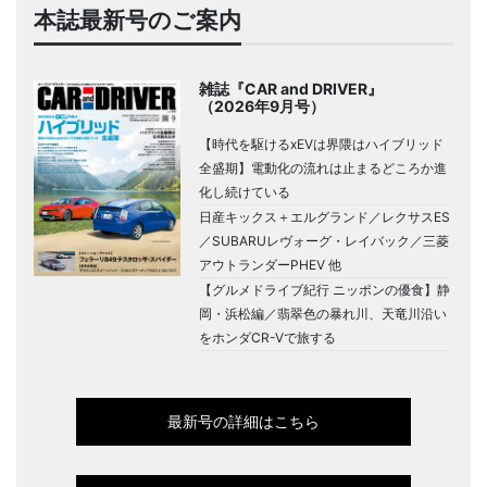
本誌最新号のご案内
雑誌『CAR and DRIVER』
（2026年9月号）
【時代を駆けるxEVは界隈はハイブリッド
全盛期】電動化の流れは止まるどころか進
化し続けている
日産キックス＋エルグランド／レクサスES
／SUBARUレヴォーグ・レイバック／三菱
アウトランダーPHEV 他
【グルメドライブ紀行 ニッポンの優食】静
岡・浜松編／翡翠色の暴れ川、天竜川沿い
をホンダCR-Vで旅する
最新号の詳細はこちら