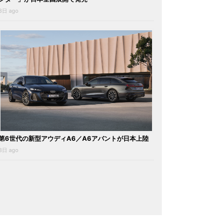
3日 ago
第6世代の新型アウディA6／A6アバントが日本上陸
3日 ago