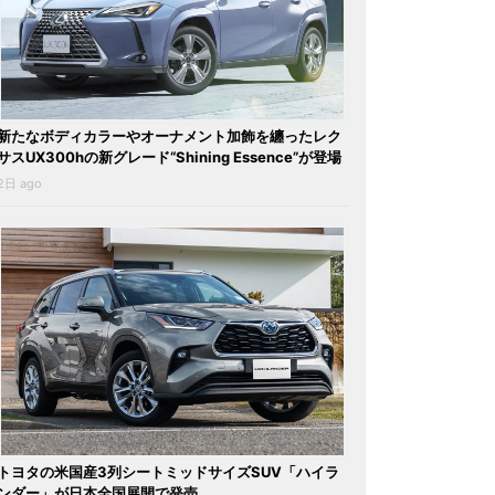
新たなボディカラーやオーナメント加飾を纏ったレク
サスUX300hの新グレード“Shining Essence”が登場
2日 ago
トヨタの米国産3列シートミッドサイズSUV「ハイラ
ンダー」が日本全国展開で発売