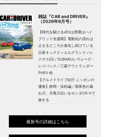
雑誌『CAR and DRIVER』
（2026年9月号）
【時代を駆けるxEVは界隈はハイ
ブリッド全盛期】電動化の流れは
止まるどころか進化し続けている
日産キックス＋エルグランド／レ
クサスES／SUBARUレヴォーグ・
レイバック／三菱アウトランダー
PHEV 他
【グルメドライブ紀行 ニッポンの
優食】静岡・浜松編／翡翠色の暴
れ川、天竜川沿いをホンダCR-Vで
旅する
最新号の詳細はこちら