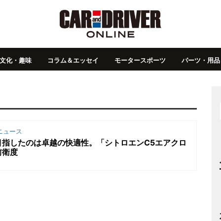
文化・趣味
コラム＆エッセイ
モータースポーツ
パーツ・用品
ニュース
目指したのは卓越の快適性。「シトロエンC5エアクロ
前衛度