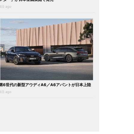
3日 ago
第6世代の新型アウディA6／A6アバントが日本上陸
3日 ago