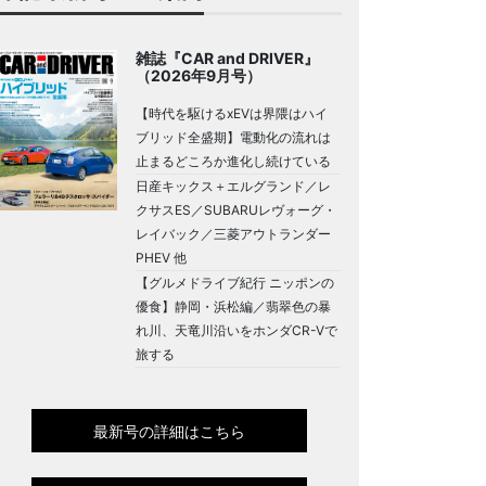
雑誌『CAR and DRIVER』
（2026年9月号）
【時代を駆けるxEVは界隈はハイ
ブリッド全盛期】電動化の流れは
止まるどころか進化し続けている
日産キックス＋エルグランド／レ
クサスES／SUBARUレヴォーグ・
レイバック／三菱アウトランダー
PHEV 他
【グルメドライブ紀行 ニッポンの
優食】静岡・浜松編／翡翠色の暴
れ川、天竜川沿いをホンダCR-Vで
旅する
最新号の詳細はこちら