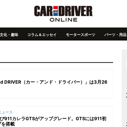
文化・趣味
コラム＆エッセイ
モータースポーツ
パーツ・用品
and DRIVER（カー・アンド・ドライバー）」は3月26
ニュース
び911カレラGTSがアップグレード。GTSには911初
ブを搭載