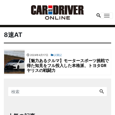
Me
8速AT
2024年4月17日
試乗記
【魅力あるクルマ】モータースポーツ挑戦で
得た知見をフル投入した本格派、トヨタGR
ヤリスの戦闘力