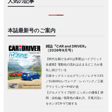
人気の記事
本誌最新号のご案内
雑誌『CAR and DRIVER』
（2026年9月号）
【時代を駆けるxEVは界隈はハイブリッド
全盛期】電動化の流れは止まるどころか進
化し続けている
日産キックス＋エルグランド／レクサスES
／SUBARUレヴォーグ・レイバック／三菱
アウトランダーPHEV 他
【グルメドライブ紀行 ニッポンの優食】静
岡・浜松編／翡翠色の暴れ川、天竜川沿い
をホンダCR-Vで旅する