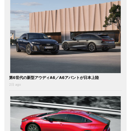
第6世代の新型アウディA6／A6アバントが日本上陸
2日 ago