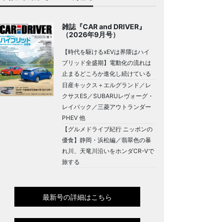
雑誌『CAR and DRIVER』
（2026年9月号）
【時代を駆けるxEVは界隈はハイ
ブリッド全盛期】電動化の流れは
止まるどころか進化し続けている
日産キックス＋エルグランド／レ
クサスES／SUBARUレヴォーグ・
レイバック／三菱アウトランダー
PHEV 他
【グルメドライブ紀行 ニッポンの
優食】静岡・浜松編／翡翠色の暴
れ川、天竜川沿いをホンダCR-Vで
旅する
最新号の詳細はこちら