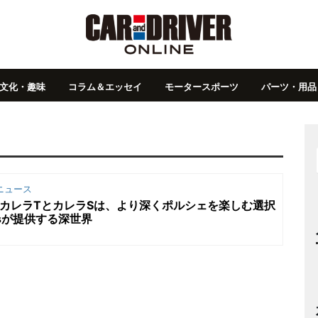
文化・趣味
コラム＆エッセイ
モータースポーツ
パーツ・用品
ニュース
1カレラTとカレラSは、より深くポルシェを楽しむ選択
psが提供する深世界