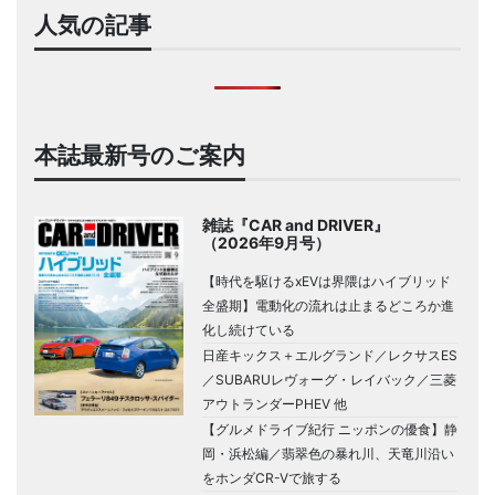
人気の記事
本誌最新号のご案内
雑誌『CAR and DRIVER』
（2026年9月号）
【時代を駆けるxEVは界隈はハイブリッド
全盛期】電動化の流れは止まるどころか進
化し続けている
日産キックス＋エルグランド／レクサスES
／SUBARUレヴォーグ・レイバック／三菱
アウトランダーPHEV 他
【グルメドライブ紀行 ニッポンの優食】静
岡・浜松編／翡翠色の暴れ川、天竜川沿い
をホンダCR-Vで旅する