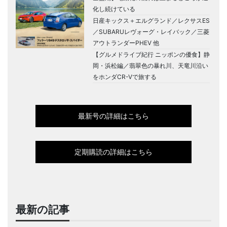
化し続けている
日産キックス＋エルグランド／レクサスES
／SUBARUレヴォーグ・レイバック／三菱
アウトランダーPHEV 他
【グルメドライブ紀行 ニッポンの優食】静
岡・浜松編／翡翠色の暴れ川、天竜川沿い
をホンダCR-Vで旅する
最新号の詳細はこちら
定期購読の詳細はこちら
最新の記事