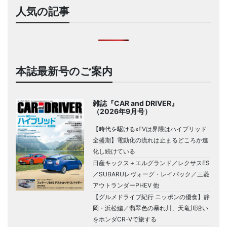
人気の記事
本誌最新号のご案内
雑誌『CAR and DRIVER』
（2026年9月号）
【時代を駆けるxEVは界隈はハイブリッド
全盛期】電動化の流れは止まるどころか進
化し続けている
日産キックス＋エルグランド／レクサスES
／SUBARUレヴォーグ・レイバック／三菱
アウトランダーPHEV 他
【グルメドライブ紀行 ニッポンの優食】静
岡・浜松編／翡翠色の暴れ川、天竜川沿い
をホンダCR-Vで旅する