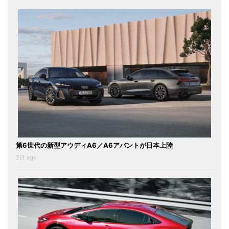
第6世代の新型アウディA6／A6アバントが日本上陸
2日 ago