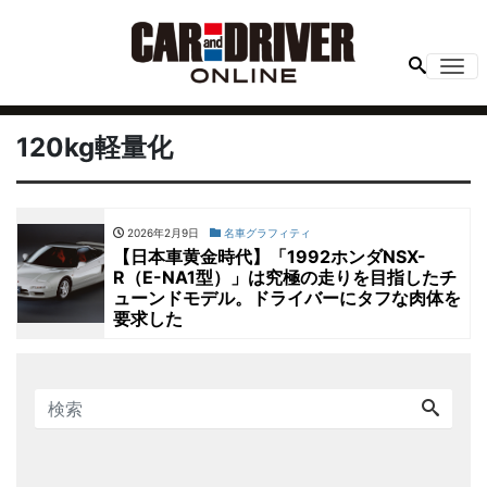
Me
120kg軽量化
2026年2月9日
名車グラフィティ
【日本車黄金時代】「1992ホンダNSX-
R（E-NA1型）」は究極の走りを目指したチ
ューンドモデル。ドライバーにタフな肉体を
要求した