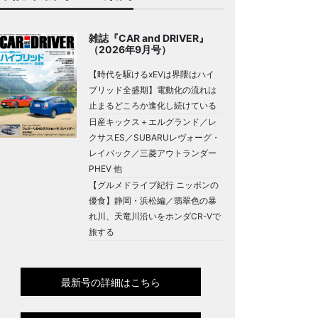
雑誌『CAR and DRIVER』
（2026年9月号）
【時代を駆けるxEVは界隈はハイ
ブリッド全盛期】電動化の流れは
止まるどころか進化し続けている
日産キックス＋エルグランド／レ
クサスES／SUBARUレヴォーグ・
レイバック／三菱アウトランダー
PHEV 他
【グルメドライブ紀行 ニッポンの
優食】静岡・浜松編／翡翠色の暴
れ川、天竜川沿いをホンダCR-Vで
旅する
最新号の詳細はこちら