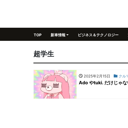
TOP
新車情報
ビジネス＆テクノロジー
超学生
2025年2月15日
クル
Ado やtuki. だ