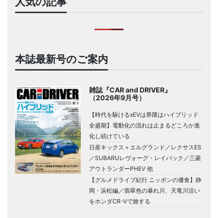
人気の記事
本誌最新号のご案内
雑誌『CAR and DRIVER』
（2026年9月号）
【時代を駆けるxEVは界隈はハイブリッド
全盛期】電動化の流れは止まるどころか進
化し続けている
日産キックス＋エルグランド／レクサスES
／SUBARUレヴォーグ・レイバック／三菱
アウトランダーPHEV 他
【グルメドライブ紀行 ニッポンの優食】静
岡・浜松編／翡翠色の暴れ川、天竜川沿い
をホンダCR-Vで旅する