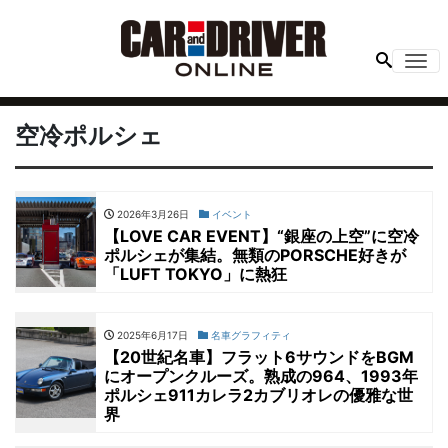
Me
空冷ポルシェ
2026年3月26日
イベント
【LOVE CAR EVENT】“銀座の上空”に空冷
ポルシェが集結。無類のPORSCHE好きが
「LUFT TOKYO」に熱狂
2025年6月17日
名車グラフィティ
【20世紀名車】フラット6サウンドをBGM
にオープンクルーズ。熟成の964、1993年
ポルシェ911カレラ2カブリオレの優雅な世
界