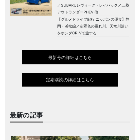
／SUBARUレヴォーグ・レイバック／三菱
アウトランダーPHEV 他
【グルメドライブ紀行 ニッポンの優食】静
岡・浜松編／翡翠色の暴れ川、天竜川沿い
をホンダCR-Vで旅する
最新号の詳細はこちら
定期購読の詳細はこちら
最新の記事