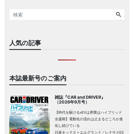
人気の記事
本誌最新号のご案内
雑誌『CAR and DRIVER』
（2026年9月号）
【時代を駆けるxEVは界隈はハイブリッド
全盛期】電動化の流れは止まるどころか進
化し続けている
日産キックス＋エルグランド／レクサスES