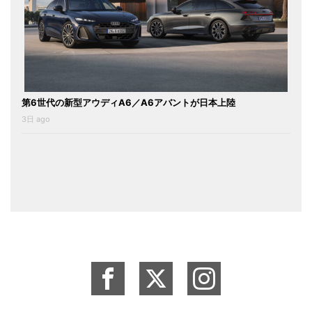
第6世代の新型アウディA6／A6アバントが日本上陸
3日 ago