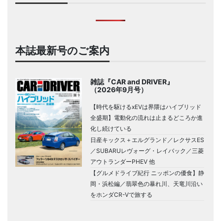
本誌最新号のご案内
雑誌『CAR and DRIVER』
（2026年9月号）
【時代を駆けるxEVは界隈はハイブリッド
全盛期】電動化の流れは止まるどころか進
化し続けている
日産キックス＋エルグランド／レクサスES
／SUBARUレヴォーグ・レイバック／三菱
アウトランダーPHEV 他
【グルメドライブ紀行 ニッポンの優食】静
岡・浜松編／翡翠色の暴れ川、天竜川沿い
をホンダCR-Vで旅する