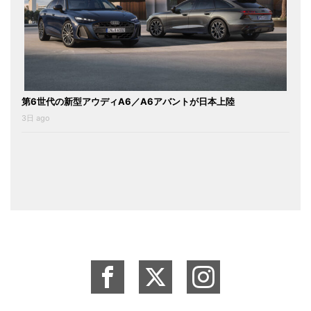
第6世代の新型アウディA6／A6アバントが日本上陸
3日 ago