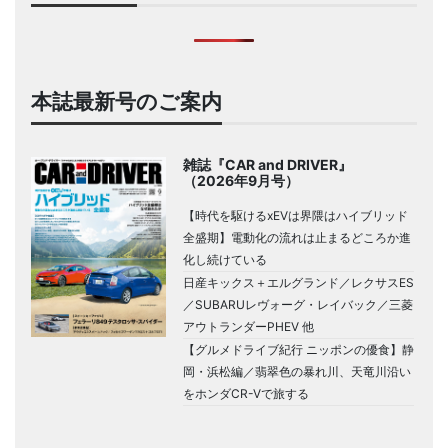
本誌最新号のご案内
雑誌『CAR and DRIVER』
（2026年9月号）
【時代を駆けるxEVは界隈はハイブリッド
全盛期】電動化の流れは止まるどころか進
化し続けている
日産キックス＋エルグランド／レクサスES
／SUBARUレヴォーグ・レイバック／三菱
アウトランダーPHEV 他
【グルメドライブ紀行 ニッポンの優食】静
岡・浜松編／翡翠色の暴れ川、天竜川沿い
をホンダCR-Vで旅する