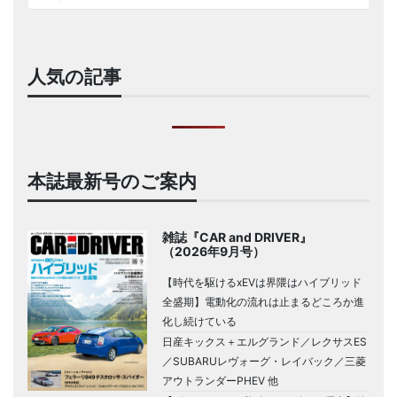
人気の記事
本誌最新号のご案内
雑誌『CAR and DRIVER』
（2026年9月号）
【時代を駆けるxEVは界隈はハイブリッド
全盛期】電動化の流れは止まるどころか進
化し続けている
日産キックス＋エルグランド／レクサスES
／SUBARUレヴォーグ・レイバック／三菱
アウトランダーPHEV 他