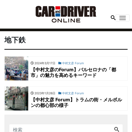
Me
地下鉄
2024年3月17日
中村文彦 Forum
【中村文彦のForum】バルセロナの「都
市」の魅力を高めるキーワード
2023年1月26日
中村文彦 Forum
【中村文彦 Forum】トラムの街・メルボル
ンの都心部の様子