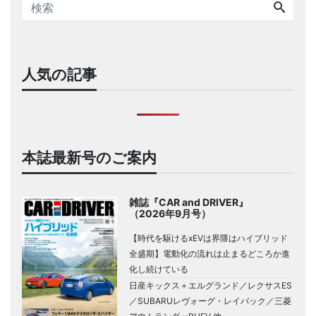
人気の記事
本誌最新号のご案内
雑誌『CAR and DRIVER』
（2026年9月号）
【時代を駆けるxEVは界隈はハイブリッド
全盛期】電動化の流れは止まるどころか進
化し続けている
日産キックス＋エルグランド／レクサスES
／SUBARUレヴォーグ・レイバック／三菱