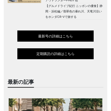
アウトランダーPHEV 他
【グルメドライブ紀行 ニッポンの優食】静
岡・浜松編／翡翠色の暴れ川、天竜川沿い
をホンダCR-Vで旅する
最新号の詳細はこちら
定期購読の詳細はこちら
最新の記事