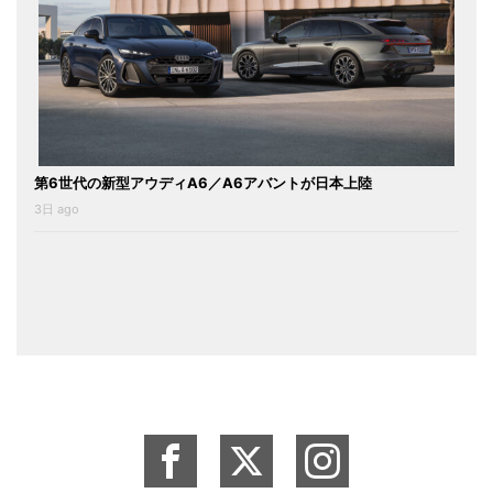
第6世代の新型アウディA6／A6アバントが日本上陸
3日 ago