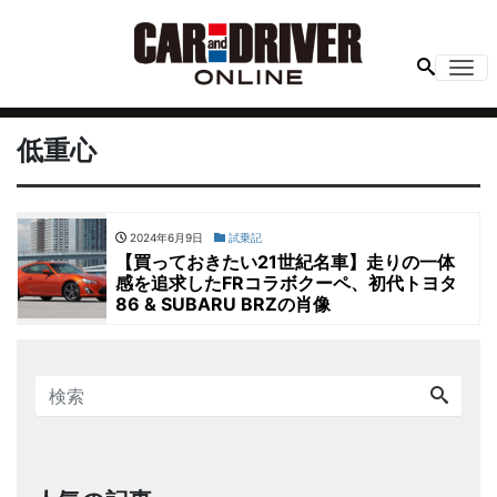
Me
低重心
2024年6月9日
試乗記
【買っておきたい21世紀名車】走りの一体
感を追求したFRコラボクーペ、初代トヨタ
86 & SUBARU BRZの肖像