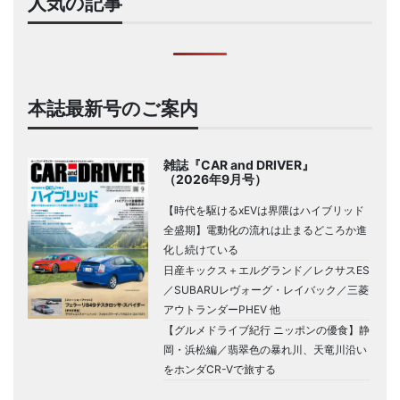
人気の記事
本誌最新号のご案内
雑誌『CAR and DRIVER』
（2026年9月号）
【時代を駆けるxEVは界隈はハイブリッド
全盛期】電動化の流れは止まるどころか進
化し続けている
日産キックス＋エルグランド／レクサスES
／SUBARUレヴォーグ・レイバック／三菱
アウトランダーPHEV 他
【グルメドライブ紀行 ニッポンの優食】静
岡・浜松編／翡翠色の暴れ川、天竜川沿い
をホンダCR-Vで旅する