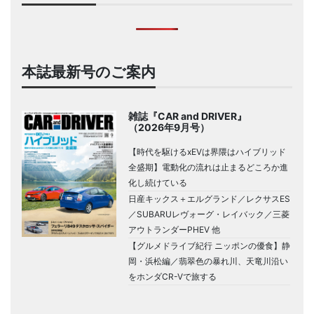
本誌最新号のご案内
雑誌『CAR and DRIVER』
（2026年9月号）
【時代を駆けるxEVは界隈はハイブリッド
全盛期】電動化の流れは止まるどころか進
化し続けている
日産キックス＋エルグランド／レクサスES
／SUBARUレヴォーグ・レイバック／三菱
アウトランダーPHEV 他
【グルメドライブ紀行 ニッポンの優食】静
岡・浜松編／翡翠色の暴れ川、天竜川沿い
をホンダCR-Vで旅する