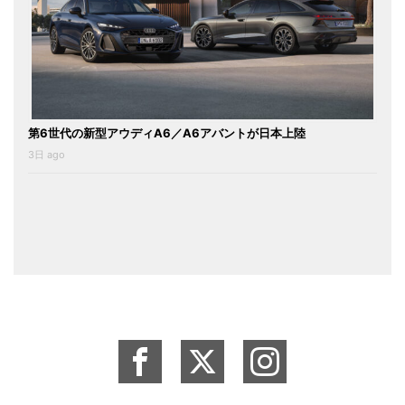
第6世代の新型アウディA6／A6アバントが日本上陸
3日 ago