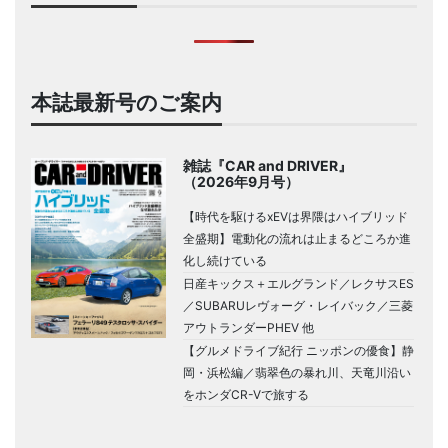
本誌最新号のご案内
雑誌『CAR and DRIVER』
（2026年9月号）
【時代を駆けるxEVは界隈はハイブリッド
全盛期】電動化の流れは止まるどころか進
化し続けている
日産キックス＋エルグランド／レクサスES
／SUBARUレヴォーグ・レイバック／三菱
アウトランダーPHEV 他
【グルメドライブ紀行 ニッポンの優食】静
岡・浜松編／翡翠色の暴れ川、天竜川沿い
をホンダCR-Vで旅する