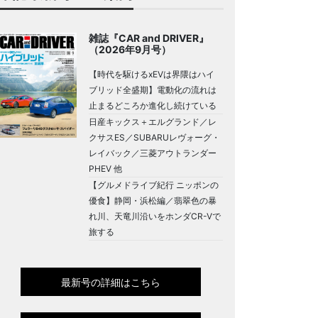
雑誌『CAR and DRIVER』
（2026年9月号）
【時代を駆けるxEVは界隈はハイ
ブリッド全盛期】電動化の流れは
止まるどころか進化し続けている
日産キックス＋エルグランド／レ
クサスES／SUBARUレヴォーグ・
レイバック／三菱アウトランダー
PHEV 他
【グルメドライブ紀行 ニッポンの
優食】静岡・浜松編／翡翠色の暴
れ川、天竜川沿いをホンダCR-Vで
旅する
最新号の詳細はこちら