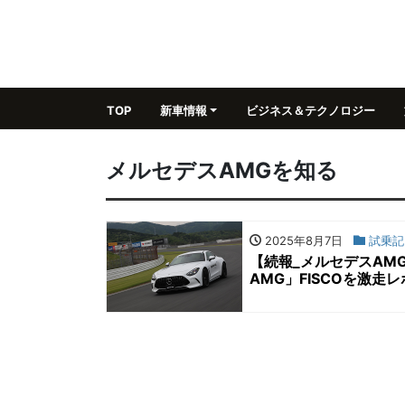
TOP
新車情報
ビジネス＆テクノロジー
メルセデスAMGを知る
2025年8月7日
試乗記
【続報_メルセデスAMG
AMG」FISCOを激走