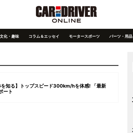
文化・趣味
コラム＆エッセイ
モータースポーツ
パーツ・用品
を知る】トップスピード300km/hを体感! 「最新
レポート