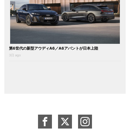
第6世代の新型アウディA6／A6アバントが日本上陸
3日 ago