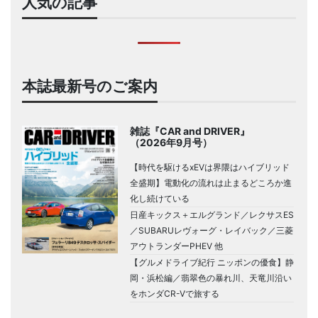
人気の記事
本誌最新号のご案内
雑誌『CAR and DRIVER』
（2026年9月号）
【時代を駆けるxEVは界隈はハイブリッド
全盛期】電動化の流れは止まるどころか進
化し続けている
日産キックス＋エルグランド／レクサスES
／SUBARUレヴォーグ・レイバック／三菱
アウトランダーPHEV 他
【グルメドライブ紀行 ニッポンの優食】静
岡・浜松編／翡翠色の暴れ川、天竜川沿い
をホンダCR-Vで旅する