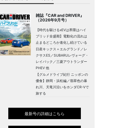
雑誌『CAR and DRIVER』
（2026年9月号）
【時代を駆けるxEVは界隈はハイ
ブリッド全盛期】電動化の流れは
止まるどころか進化し続けている
日産キックス＋エルグランド／レ
クサスES／SUBARUレヴォーグ・
レイバック／三菱アウトランダー
PHEV 他
【グルメドライブ紀行 ニッポンの
優食】静岡・浜松編／翡翠色の暴
れ川、天竜川沿いをホンダCR-Vで
旅する
最新号の詳細はこちら