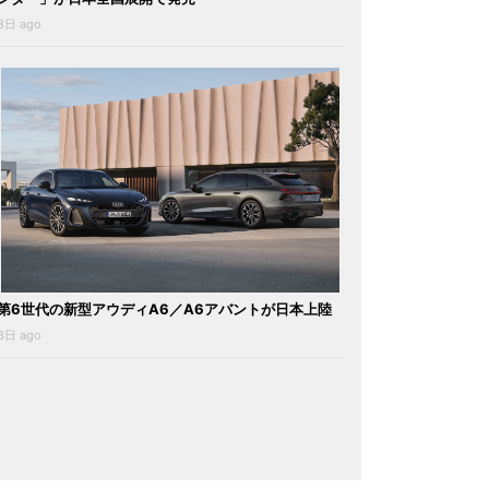
3日 ago
第6世代の新型アウディA6／A6アバントが日本上陸
3日 ago