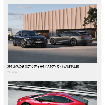
第6世代の新型アウディA6／A6アバントが日本上陸
2日 ago