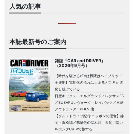
人気の記事
本誌最新号のご案内
雑誌『CAR and DRIVER』
（2026年9月号）
【時代を駆けるxEVは界隈はハイブリッド
全盛期】電動化の流れは止まるどころか進
化し続けている
日産キックス＋エルグランド／レクサスES
／SUBARUレヴォーグ・レイバック／三菱
アウトランダーPHEV 他
【グルメドライブ紀行 ニッポンの優食】静
岡・浜松編／翡翠色の暴れ川、天竜川沿い
をホンダCR-Vで旅する