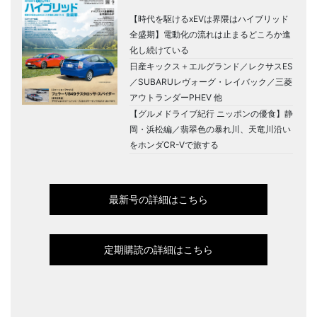
【時代を駆けるxEVは界隈はハイブリッド
全盛期】電動化の流れは止まるどころか進
化し続けている
日産キックス＋エルグランド／レクサスES
／SUBARUレヴォーグ・レイバック／三菱
アウトランダーPHEV 他
【グルメドライブ紀行 ニッポンの優食】静
岡・浜松編／翡翠色の暴れ川、天竜川沿い
をホンダCR-Vで旅する
最新号の詳細はこちら
定期購読の詳細はこちら