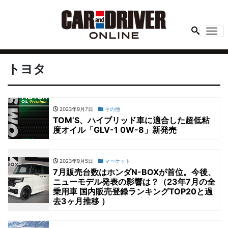
Me
トヨタ
2023年9月7日
その他
TOM’S、ハイブリッド車に適合した超低粘
度オイル「GLV-1 0W-8」新発売
2023年9月5日
マーケット
7月販売台数はホンダN-BOXが首位。今後、
ニューモデル発表の影響は？（23年7月の全
乗用車 国内販売登録ランキングTOP20と過
去3ヶ月推移 ）