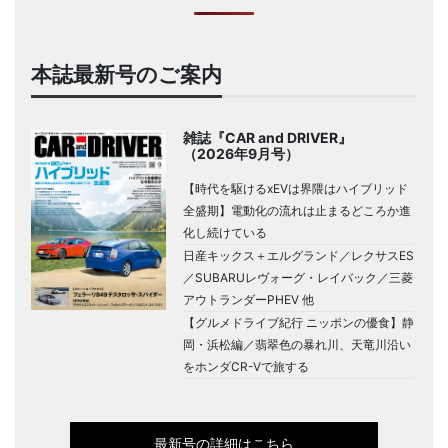
本誌最新号のご案内
雑誌『CAR and DRIVER』
（2026年9月号）
【時代を駆けるxEVは界隈はハイブリッド
全盛期】電動化の流れは止まるどころか進
化し続けている
日産キックス＋エルグランド／レクサスES
／SUBARUレヴォーグ・レイバック／三菱
アウトランダーPHEV 他
【グルメドライブ紀行 ニッポンの優食】静
岡・浜松編／翡翠色の暴れ川、天竜川沿い
をホンダCR-Vで旅する
最新号の詳細はこちら