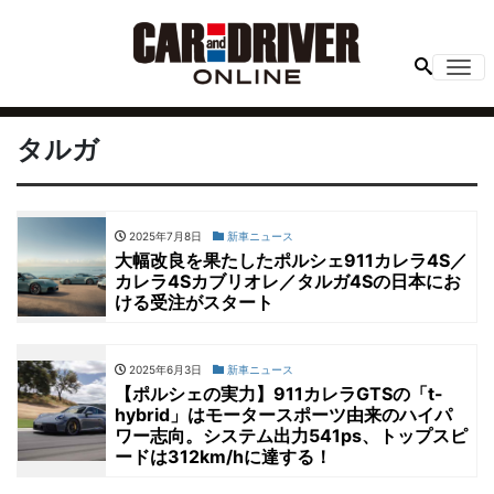
Me
タルガ
2025年7月8日
新車ニュース
大幅改良を果たしたポルシェ911カレラ4S／
カレラ4Sカブリオレ／タルガ4Sの日本にお
ける受注がスタート
2025年6月3日
新車ニュース
【ポルシェの実力】911カレラGTSの「t-
hybrid」はモータースポーツ由来のハイパ
ワー志向。システム出力541ps、トップスピ
ードは312km/hに達する！