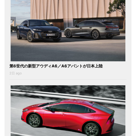
第6世代の新型アウディA6／A6アバントが日本上陸
2日 ago