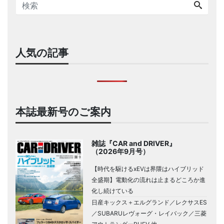
人気の記事
本誌最新号のご案内
雑誌『CAR and DRIVER』
（2026年9月号）
【時代を駆けるxEVは界隈はハイブリッド
全盛期】電動化の流れは止まるどころか進
化し続けている
日産キックス＋エルグランド／レクサスES
／SUBARUレヴォーグ・レイバック／三菱