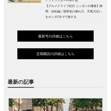
アウトランダーPHEV 他
【グルメドライブ紀行 ニッポンの優食】静
岡・浜松編／翡翠色の暴れ川、天竜川沿い
をホンダCR-Vで旅する
最新号の詳細はこちら
定期購読の詳細はこちら
最新の記事