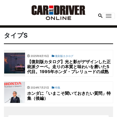
Me
タイプS
2025年8月15日
復刻版カタログ
【復刻版カタログ】光と影がデザインした正
統派クーペ。走りの本質と味わいを磨いた5
代目。1995年ホンダ・プレリュードの成熟
2024年7月21日
特集
ホンダに「いまこそ聞いておきたい質問」特
集（後編）