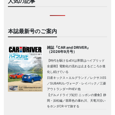
人気の記事
本誌最新号のご案内
雑誌『CAR and DRIVER』
（2026年9月号）
【時代を駆けるxEVは界隈はハイブリッド
全盛期】電動化の流れは止まるどころか進
化し続けている
日産キックス＋エルグランド／レクサスES
／SUBARUレヴォーグ・レイバック／三菱
アウトランダーPHEV 他
【グルメドライブ紀行 ニッポンの優食】静
岡・浜松編／翡翠色の暴れ川、天竜川沿い
をホンダCR-Vで旅する