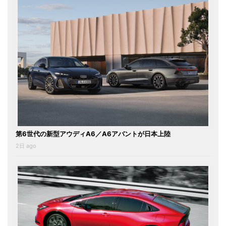
第6世代の新型アウディA6／A6アバントが日本上陸
2日 ago