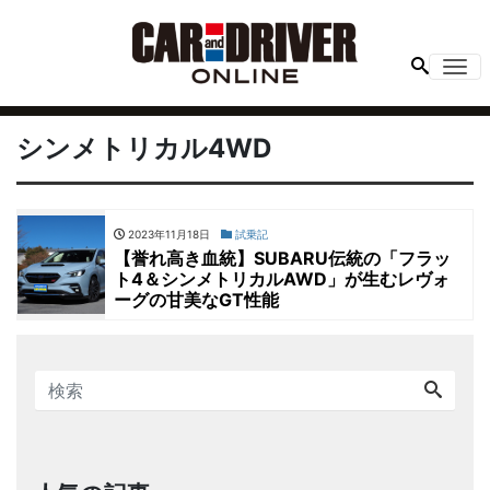
Me
シンメトリカル4WD
2023年11月18日
試乗記
【誉れ高き血統】SUBARU伝統の「フラッ
ト4＆シンメトリカルAWD」が生むレヴォ
ーグの甘美なGT性能