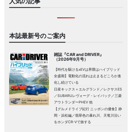
人気の記事
本誌最新号のご案内
雑誌『CAR and DRIVER』
（2026年9月号）
【時代を駆けるxEVは界隈はハイブリッド
全盛期】電動化の流れは止まるどころか進
化し続けている
日産キックス＋エルグランド／レクサスES
／SUBARUレヴォーグ・レイバック／三菱
アウトランダーPHEV 他
【グルメドライブ紀行 ニッポンの優食】静
岡・浜松編／翡翠色の暴れ川、天竜川沿い
をホンダCR-Vで旅する